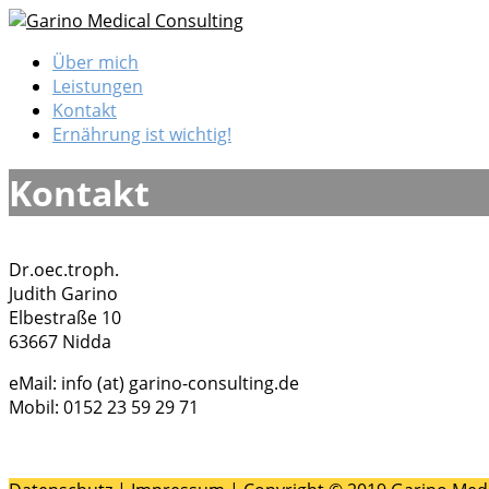
Zum
Inhalt
Garino Medical Consulting
Über mich
springen
Leistungen
Kontakt
Ernährung ist wichtig!
Kontakt
Dr.oec.troph.
Judith Garino
Elbestraße 10
63667 Nidda
eMail: info (at) garino-consulting.de
Mobil: 0152 23 59 29 71